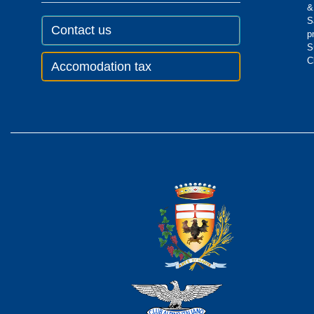
&
S
Contact us
p
S
C
Accomodation tax