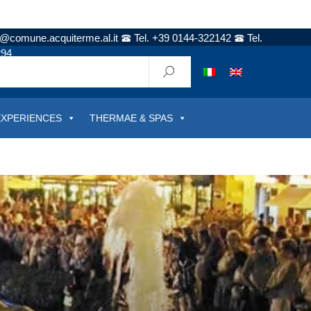
t@comune.acquiterme.al.it
Tel. +39 0144-322142
Tel.
294
EXPERIENCES
THERMAE & SPAS