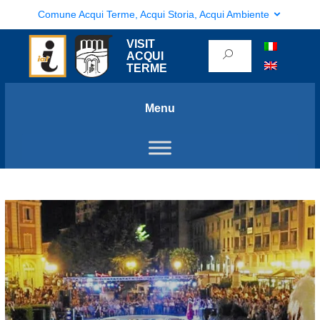
Comune Acqui Terme, Acqui Storia, Acqui Ambiente
VISIT
ACQUI
TERME
Menu