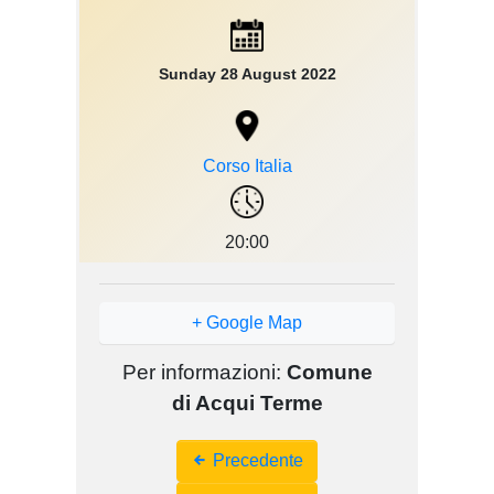
Sunday 28 August 2022
Corso Italia
20:00
+ Google Map
Per informazioni:
Comune
di Acqui Terme
Event
Precedente
Navigation