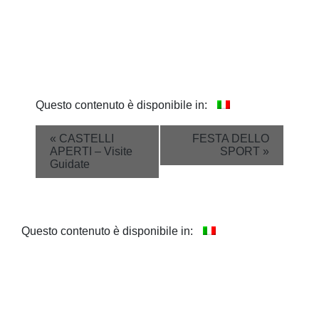
Questo contenuto è disponibile in:
Event
«
CASTELLI
FESTA DELLO
APERTI – Visite
SPORT
»
Navigation
Guidate
Questo contenuto è disponibile in: