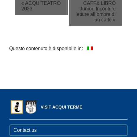
Event
«
ACQUITEATRO
CAFF& LIBRO
2023
Junior: Incontri e
Navigation
letture all’ombra di
un caffè
»
Questo contenuto è disponibile in:
VISIT ACQUI TERME
Contact us