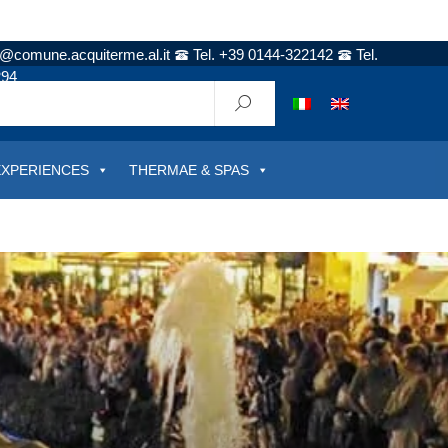
t@comune.acquiterme.al.it
Tel. +39 0144-322142
Tel.
294
EXPERIENCES
THERMAE & SPAS