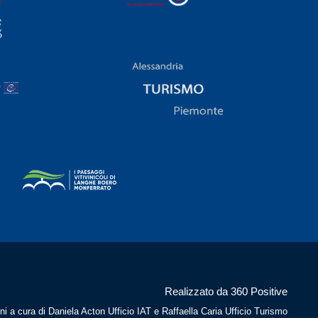
Realizzato da 360 Positive
ni a cura di Daniela Acton Ufficio IAT e Raffaella Caria Ufficio Turismo