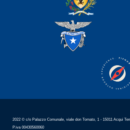
2022 © c/o Palazzo Comunale, viale don Tornato, 1 - 15011 Acqui Ter
P.iva 00430560060