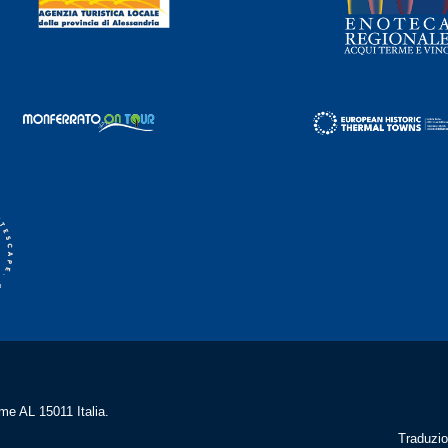
me AL 15011 Italia.
Traduzio