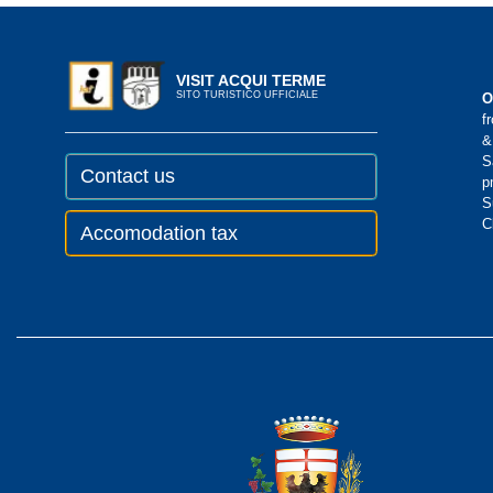
VISIT ACQUI TERME
SITO TURISTICO UFFICIALE
O
f
&
S
Contact us
p
S
C
Accomodation tax