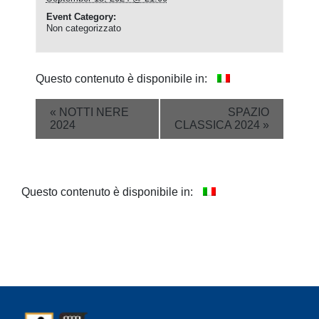
Event Category:
Non categorizzato
Questo contenuto è disponibile in:
Event
«
NOTTI NERE
SPAZIO
2024
CLASSICA 2024
»
Navigation
Questo contenuto è disponibile in: