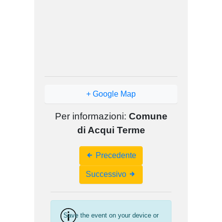
+ Google Map
Per informazioni:
Comune
di Acqui Terme
Event
Precedente
Navigation
Successivo
Save the event on your device or