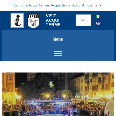
Comune Acqui Terme, Acqui Storia, Acqui Ambiente
VISIT
ACQUI
TERME
Menu