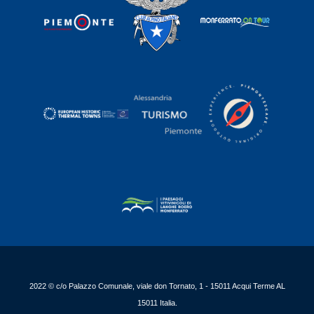
2022 © c/o Palazzo Comunale, viale don Tornato, 1 - 15011 Acqui Terme AL
15011 Italia.