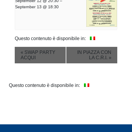
September 12 @ 20:30
–
September 13 @ 18:30
Questo contenuto è disponibile in:
Event
«
SWAP PARTY
IN PIAZZA CON
ACQUI
LA C.R.I.
»
Navigation
Questo contenuto è disponibile in: