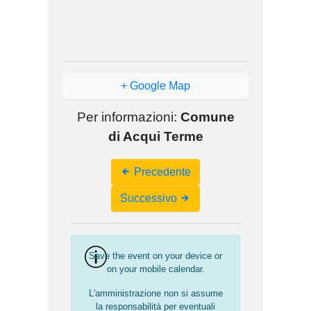
+ Google Map
Per informazioni:
Comune
di Acqui Terme
Event
Precedente
Navigation
Successivo
Save the event on your device or
on your mobile calendar.
L'amministrazione non si assume
la responsabilità per eventuali