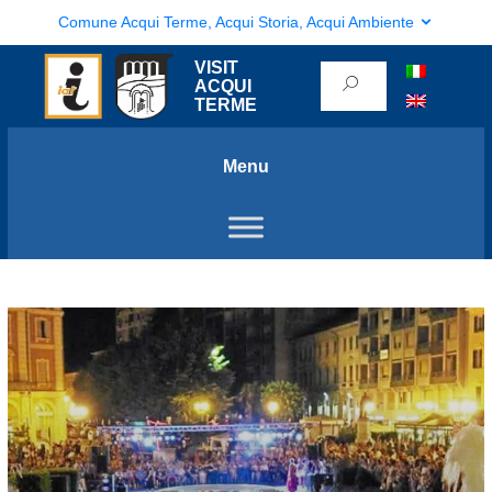
Comune Acqui Terme, Acqui Storia, Acqui Ambiente
VISIT
ACQUI
TERME
Menu