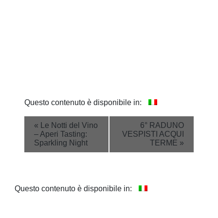
Questo contenuto è disponibile in:
Event
«
Le Notti del Vino
6° RADUNO
– Aperi Tasting:
VESPISTI ACQUI
Navigation
Sparkling Night
TERME
»
Questo contenuto è disponibile in: