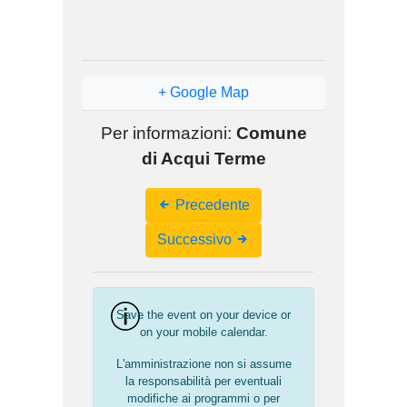
+ Google Map
Per informazioni:
Comune
di Acqui Terme
Event
Precedente
Navigation
Successivo
Save the event on your device or
on your mobile calendar.
L'amministrazione non si assume
la responsabilità per eventuali
modifiche ai programmi o per