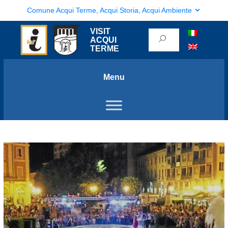
Comune Acqui Terme, Acqui Storia, Acqui Ambiente
VISIT
ACQUI
TERME
Menu