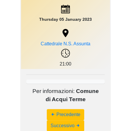
Thursday 05 January 2023
Cattedrale N.S. Assunta
21:00
Per informazioni:
Comune
di Acqui Terme
Event
Precedente
Navigation
Successivo