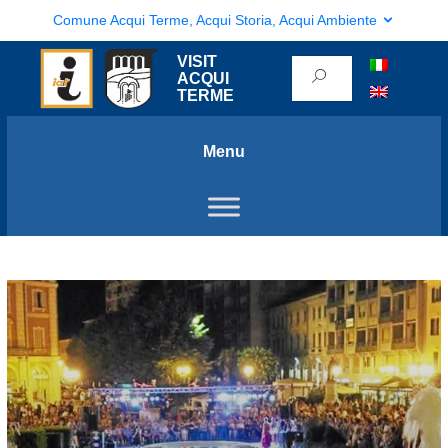
Comune Acqui Terme, Acqui Storia, Acqui Ambiente
VISIT
ACQUI
TERME
Menu