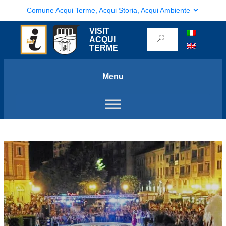
Comune Acqui Terme, Acqui Storia, Acqui Ambiente
VISIT
ACQUI
TERME
Menu