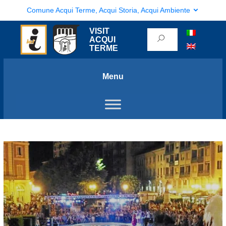
Comune Acqui Terme, Acqui Storia, Acqui Ambiente
VISIT
ACQUI
TERME
Menu