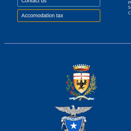
Contact us
p
S
C
Accomodation tax