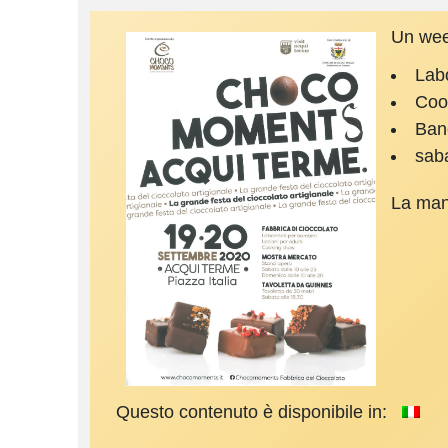
Un week
Labo
Coo
Banc
saba
La mani
Questo contenuto è disponibile in: