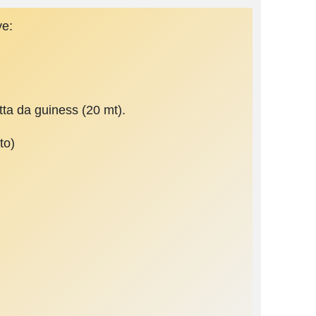
ve:
etta da guiness (20 mt).
to)