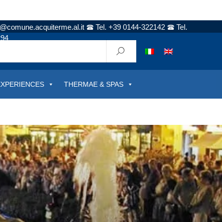
t@comune.acquiterme.al.it
Tel. +39 0144-322142
Tel.
294
EXPERIENCES
THERMAE & SPAS