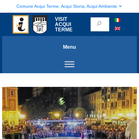
Comune Acqui Terme, Acqui Storia, Acqui Ambiente
VISIT
ACQUI
TERME
Menu