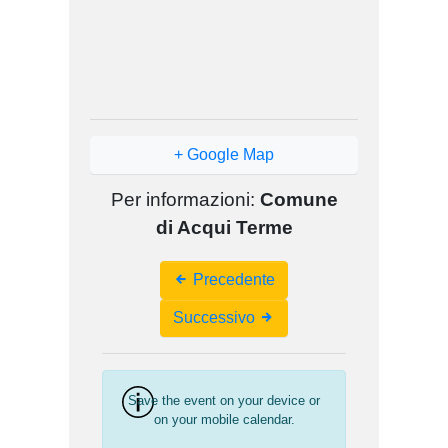
+ Google Map
Per informazioni:
Comune
di Acqui Terme
Event
Precedente
Navigation
Successivo
Save the event on your device or
on your mobile calendar.