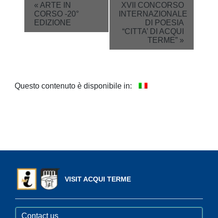
Event
«
ARTE IN
XVII CONCORSO
CORSO -20°
INTERNAZIONALE
Navigation
EDIZIONE
DI POESIA
“CITTA’ DI ACQUI
TERME”
»
Questo contenuto è disponibile in:
VISIT ACQUI TERME
Contact us