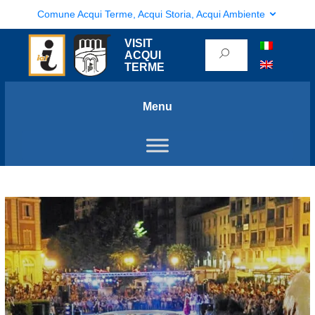
Comune Acqui Terme, Acqui Storia, Acqui Ambiente
VISIT
ACQUI
TERME
Menu