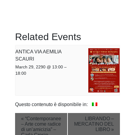
Related Events
ANTICA VIA AEMILIA
SCAURI
March 29, 2290 @ 13:00
–
18:00
Questo contenuto è disponibile in:
Event
«
“Contemporanee
LIBRANDO –
– Arte come radice
MERCATINO DEL
Navigation
di un’amicizia” –
LIBRO
»
Carla Crosio,