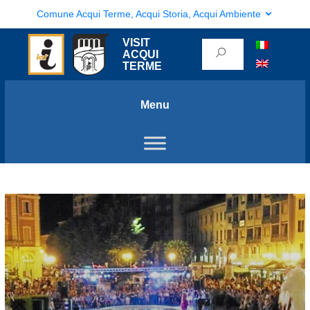
Comune Acqui Terme, Acqui Storia, Acqui Ambiente
VISIT
ACQUI
TERME
Menu