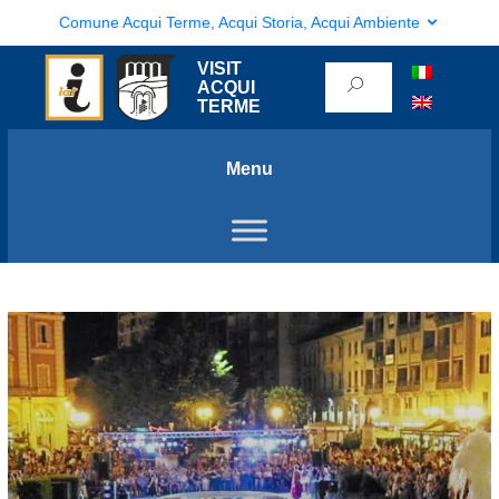
Comune Acqui Terme, Acqui Storia, Acqui Ambiente
VISIT
ACQUI
TERME
Menu