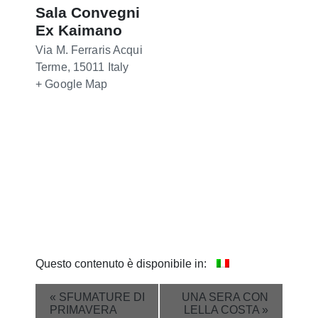
Sala Convegni
Ex Kaimano
Via M. Ferraris
Acqui
Terme
,
15011
Italy
+ Google Map
Questo contenuto è disponibile in:
Event
«
SFUMATURE DI
UNA SERA CON
PRIMAVERA
LELLA COSTA
»