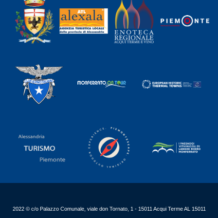
2022 © c/o Palazzo Comunale, viale don Tornato, 1 - 15011 Acqui Terme AL 15011