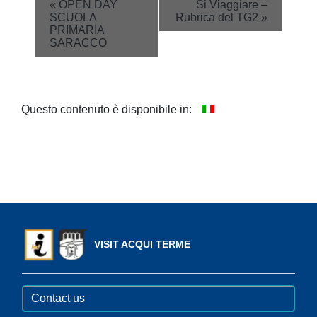
Event
«
OPEN DAY
Si Viaggiare –
SCUOLA
Rubrica del TG2
»
Navigation
PRIMARIA
SARACCO
Questo contenuto è disponibile in:
VISIT ACQUI TERME
Contact us