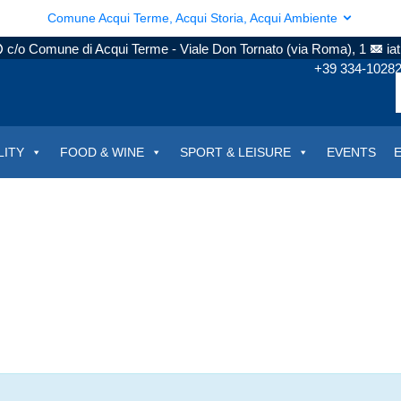
Comune Acqui Terme, Acqui Storia, Acqui Ambiente
c/o Comune di Acqui Terme - Viale Don Tornato (via Roma), 1
ia
+39 334-1028
LITY
FOOD & WINE
SPORT & LEISURE
EVENTS