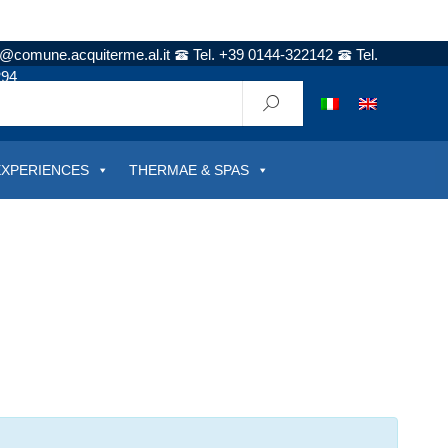
t@comune.acquiterme.al.it
Tel. +39 0144-322142
Tel.
294
EXPERIENCES
THERMAE & SPAS