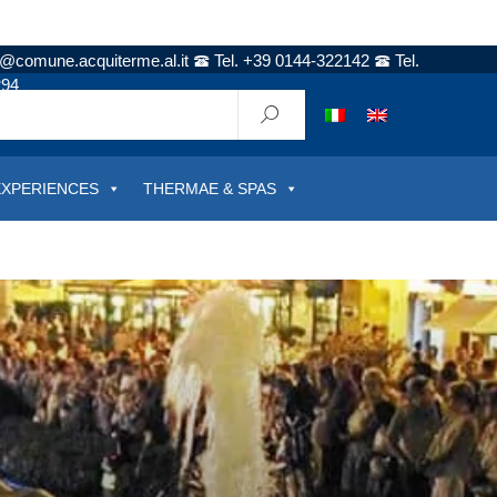
t@comune.acquiterme.al.it
Tel. +39 0144-322142
Tel.
294
EXPERIENCES
THERMAE & SPAS