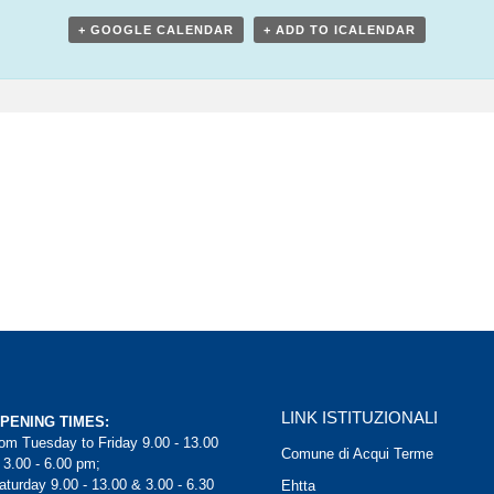
+ GOOGLE CALENDAR
+ ADD TO ICALENDAR
LINK ISTITUZIONALI
PENING TIMES:
rom Tuesday to Friday 9.00 - 13.00
Comune di Acqui Terme
 3.00 - 6.00 pm;
aturday 9.00 - 13.00 & 3.00 - 6.30
Ehtta