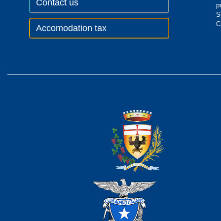
Contact us
p
S
C
Accomodation tax