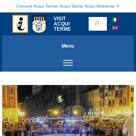
Comune Acqui Terme, Acqui Storia, Acqui Ambiente
VISIT
ACQUI
TERME
Menu