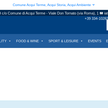
Comune Acqui Terme, Acqui Storia, Acqui Ambiente
c/o Comune di Acqui Terme - Viale Don Tornato (via Roma), 1
ia
+39 334-1028
LITY
FOOD & WINE
SPORT & LEISURE
EVENTS