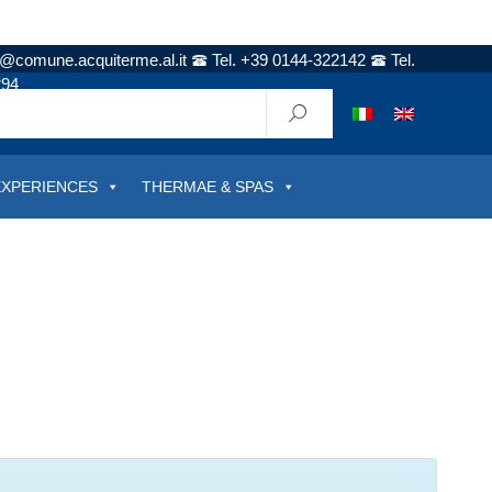
t@comune.acquiterme.al.it
Tel. +39 0144-322142
Tel.
294
EXPERIENCES
THERMAE & SPAS