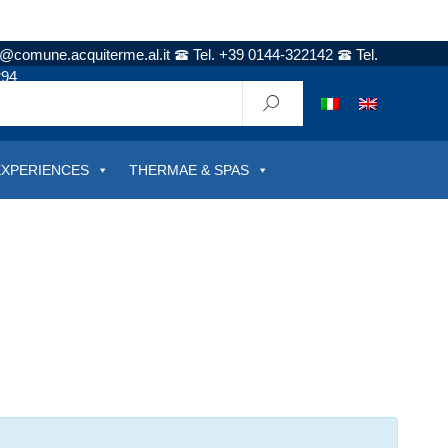
t@comune.acquiterme.al.it
Tel. +39 0144-322142
Tel.
294
EXPERIENCES
THERMAE & SPAS