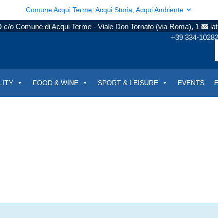
Comune Acqui Terme, Acqui Storia, Acqui Ambiente
c/o Comune di Acqui Terme - Viale Don Tornato (via Roma), 1
ia
+39 334-1028
LITY
FOOD & WINE
SPORT & LEISURE
EVENTS