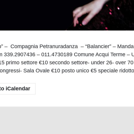
iro” – Compagnia Petranuradanza – “Balancier” – Mand
 339.2907436 – 011.4730189 Comune Acqui Terme – Uff
primo settore €10 secondo settore- under 26- over 70 €
ngressi- Sala Ovale €10 posto unico €5 speciale ridotto
to iCalendar