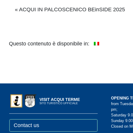
Event
«
ACQUI IN PALCOSCENICO BEinSIDE 2025
Navigation
Questo contenuto è disponibile in:
OPENING T
VISIT ACQUI TERME
from Tuesday
SITO TURISTICO UFFICIALE
pm;
Saturday 9.0
Sunday 9.00
Contact us
Closed on 