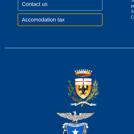
S
Contact us
p
S
C
Accomodation tax