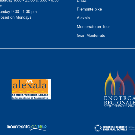
aturday 9.00 - 13.00 & 3.00 - 6.30
Ehtta
m
Piemonte bike
unday 9.00 - 1.30 pm
losed on Mondays
Alexala
Monferrato on Tour
Gran Monferrato