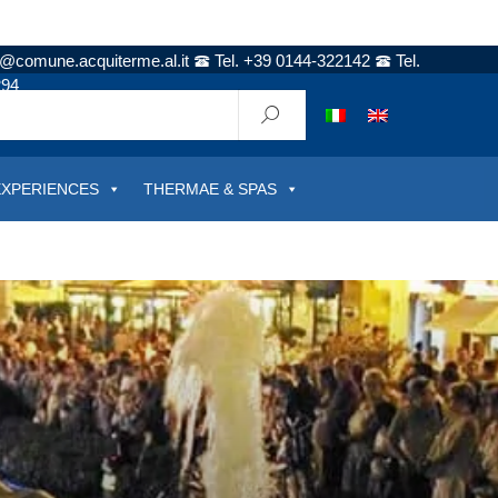
t@comune.acquiterme.al.it
Tel. +39 0144-322142
Tel.
294
EXPERIENCES
THERMAE & SPAS