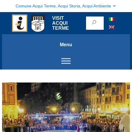
Comune Acqui Terme, Acqui Storia, Acqui Ambiente
VISIT
ACQUI
TERME
Menu