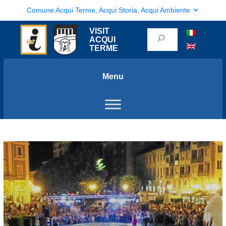
Comune Acqui Terme, Acqui Storia, Acqui Ambiente
VISIT
ACQUI
TERME
Menu