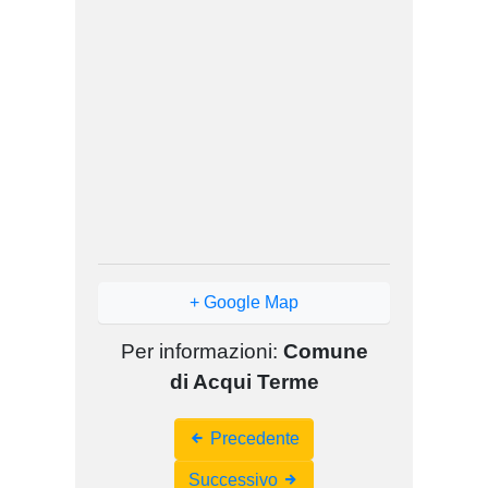
+ Google Map
Per informazioni:
Comune
di Acqui Terme
Event
Precedente
Navigation
Successivo