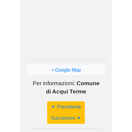
+ Google Map
Per informazioni:
Comune
di Acqui Terme
Event
Precedente
Navigation
Successivo