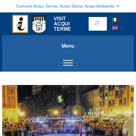
Comune Acqui Terme, Acqui Storia, Acqui Ambiente
VISIT
ACQUI
TERME
Menu