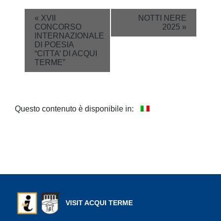
Event
«
XVII
NOTTI NERE
CONCORSO
2025
»
Navigation
INTERNAZIONALE
DI POESIA
“CITTA’ DI ACQUI
TERME”
Questo contenuto è disponibile in:
VISIT ACQUI TERME