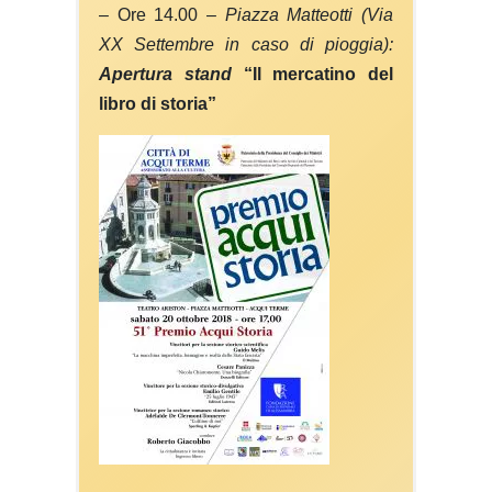
– Ore 1
4
.00 –
Piazza Matteotti (
V
ia
XX Settembre
in caso di pioggia)
:
Apertura stand
“Il mercatino del
libro di storia”