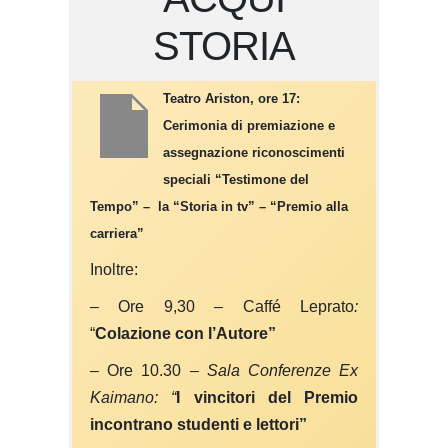
STORIA
Teatro Ariston, ore 17:
Cerimonia di premiazione e
assegnazione riconoscimenti
speciali “Testimone del
Tempo” – la “Storia in tv” – “Premio alla
carriera”
Inoltre:
–
Ore 9,30
–
Caffé Leprato
:
“
Colazione con l’
A
utore”
– Ore 10.30 –
Sala
Conferenze Ex
Kaimano:
“
I vincitori del Premio
incontrano studenti e lettori”