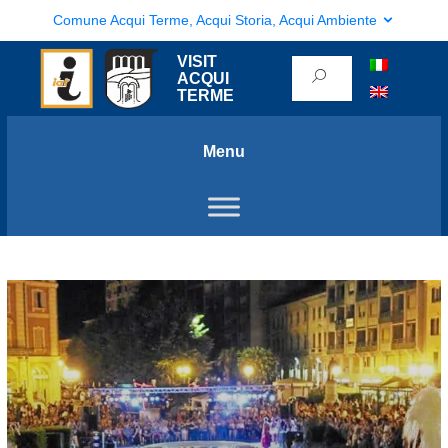
Comune Acqui Terme, Acqui Storia, Acqui Ambiente
VISIT
ACQUI
TERME
Menu