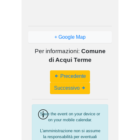
+ Google Map
Per informazioni:
Comune
di Acqui Terme
Event
Precedente
Navigation
Successivo
Save the event on your device or
on your mobile calendar.
L'amministrazione non si assume
la responsabilità per eventuali