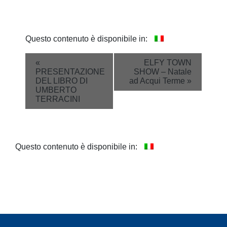
Questo contenuto è disponibile in:
Event
«
ELFY TOWN
PRESENTAZIONE
SHOW – Natale
Navigation
DEL LIBRO DI
ad Acqui Terme
»
UMBERTO
TERRACINI
Questo contenuto è disponibile in: