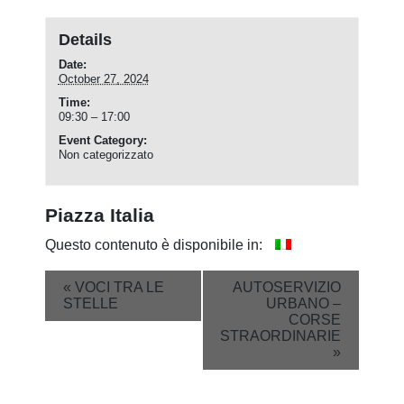
Details
Date:
October 27, 2024
Time:
09:30 – 17:00
Event Category:
Non categorizzato
Piazza Italia
Questo contenuto è disponibile in:
Event
«
VOCI TRA LE
AUTOSERVIZIO
STELLE
URBANO –
Navigation
CORSE
STRAORDINARIE
»