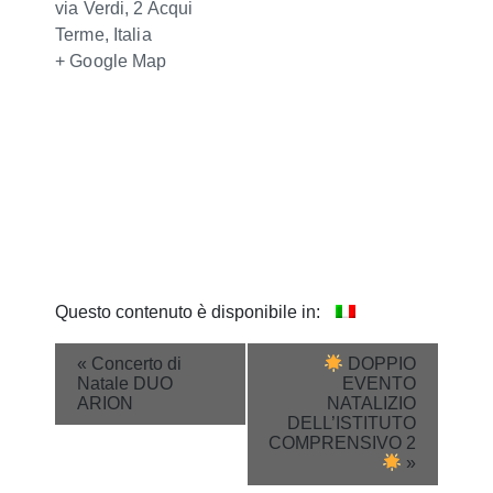
via Verdi, 2
Acqui
Terme
,
Italia
+ Google Map
Questo contenuto è disponibile in:
Event
«
Concerto di
DOPPIO
Natale DUO
EVENTO
Navigation
ARION
NATALIZIO
DELL’ISTITUTO
COMPRENSIVO 2
»