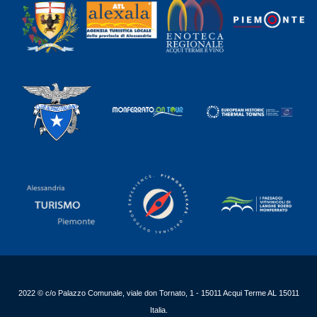
2022 © c/o Palazzo Comunale, viale don Tornato, 1 - 15011 Acqui Terme AL 15011
Italia.