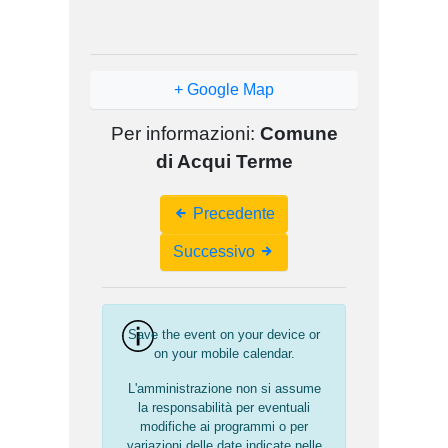
+ Google Map
Per informazioni:
Comune
di Acqui Terme
Event
Precedente
Navigation
Successivo
Save the event on your device or
on your mobile calendar.
L'amministrazione non si assume
la responsabilità per eventuali
modifiche ai programmi o per
variazioni delle date indicate nelle