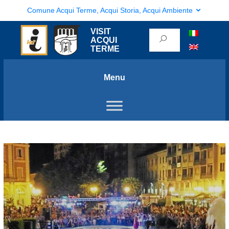
Comune Acqui Terme, Acqui Storia, Acqui Ambiente
VISIT
ACQUI
TERME
Menu