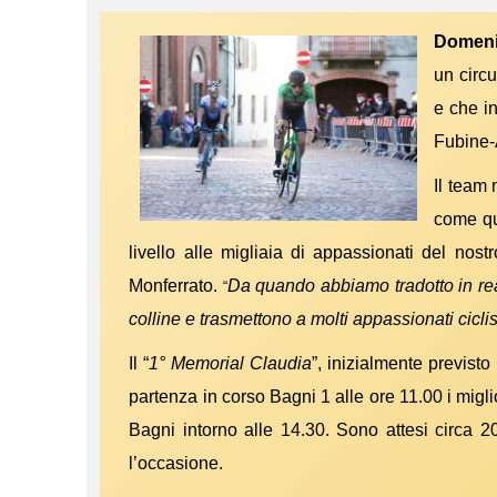
Domeni
un circu
e che i
Fubine-
Il team 
come que
livello alle migliaia di appassionati del nost
Monferrato.
Da quando abbiamo tradotto in re
“
colline e trasmettono a molti appassionati ciclist
Il “
1° Memorial Claudia
”, inizialmente previst
partenza in corso Bagni 1 alle ore 11.00 i miglior
Bagni intorno alle 14.30. Sono attesi circa 20
l’occasione.