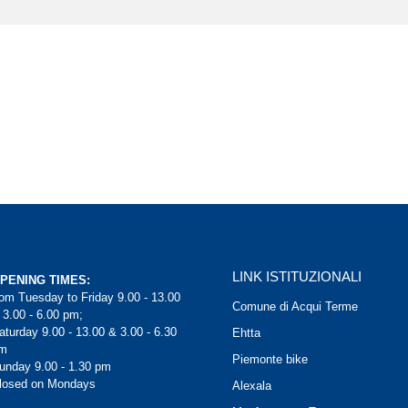
LINK ISTITUZIONALI
PENING TIMES:
rom Tuesday to Friday 9.00 - 13.00
Comune di Acqui Terme
 3.00 - 6.00 pm;
aturday 9.00 - 13.00 & 3.00 - 6.30
Ehtta
m
Piemonte bike
unday 9.00 - 1.30 pm
losed on Mondays
Alexala