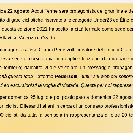
ca 22 agosto
Acqui Terme sarà protagonista del gran finale d
ito di gare ciclistiche riservate alle categorie Under23 ed Élite 
n questa edizione 2021 ha scelto la città termale come sede per
Altavilla, Valenza e Ovada.
manager casalese Gianni Pederzolli, ideatore del circuito Gran 
sta serie di corse abbia una duplice funzione: da una parte inte
ro territorio; dall’altra vuole veicolare un messaggio propaga
altà questa idea
afferma
Pederzolli
tutti i siti web del sett
–
–
i ed escursionisti la voglia di visitarle. Questa per noi rappresent
o per domenica 25 luglio e poi posticipato a domenica 22 agosto 
i ciclisti Dilettanti italiani in cerca di un contratto professioni
0 ciclisti da tutta la penisola in rappresentanza di oltre 20 