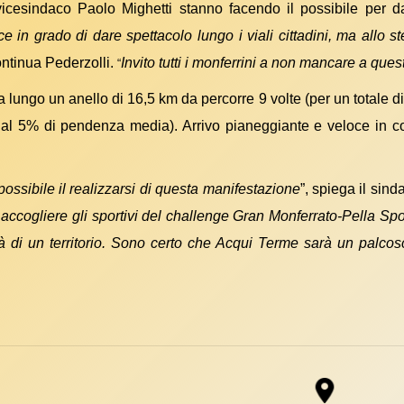
 vicesindaco Paolo Mighetti stanno facendo il possibile per d
 in grado di dare spettacolo lungo i viali cittadini, ma allo s
ntinua Pederzolli.
Invito tutti i monferrini a non mancare a qu
“
na lungo un anello di 16,5 km da percorre 9 volte (per un totale 
l 5% di pendenza media). Arrivo pianeggiante e veloce in cor
possibile il realizzarsi di questa manifestazione
”, spiega il sin
accogliere gli sportivi del
challenge Gran Monferrato-Pella Spo
tà di un territorio. Sono certo che Acqui Terme sarà un palcosc