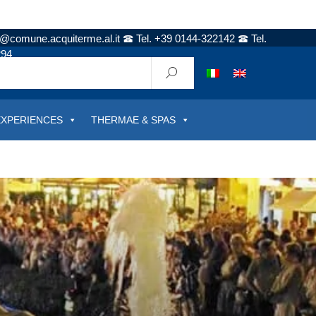
t@comune.acquiterme.al.it
Tel. +39 0144-322142
Tel.
294
EXPERIENCES
THERMAE & SPAS