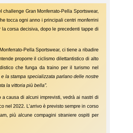
el challenge Gran Monferrato-Pella Sportswear,
che tocca ogni anno i principali centri monferrini
 la corsa decisiva, dopo le precedenti tappe di
Monferrato-Pella Sportswear, ci tiene a ribadire
nde proporre il ciclismo dilettantistico di alto
ndistico che funga da traino per il turismo nel
ore e la stampa specializzata parlano delle nostre
a la vittoria più bella”.
a causa di alcuni imprevisti, vedrà ai nastri di
stico nel 2022. L’arrivo è previsto sempre in corso
team, più alcune compagini straniere ospiti per