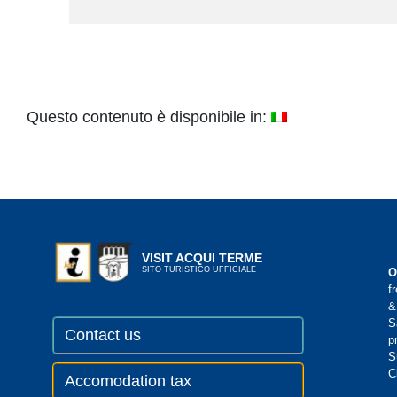
Questo contenuto è disponibile in:
VISIT ACQUI TERME
SITO TURISTICO UFFICIALE
O
f
&
S
Contact us
p
S
C
Accomodation tax