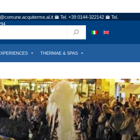
t@comune.acquiterme.al.it
Tel. +39 0144-322142
Tel.
294
EXPERIENCES
THERMAE & SPAS