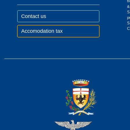
f
&
S
Contact us
p
S
C
Accomodation tax