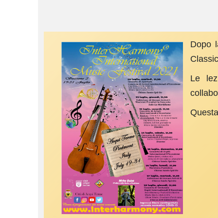
Dopo l
Classi
Le lez
collab
Questa